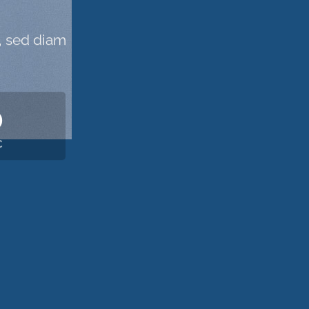
, sed diam
0
C