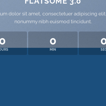
FLATSOME 3.0
um dolor sit amet, consectetuer adipiscing elit
nonummy nibh euismod tincidunt.
0
0
OURS
MIN
SE