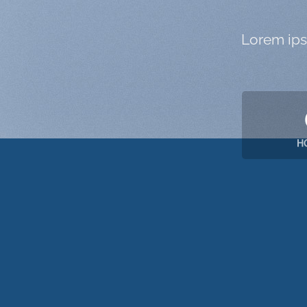
Lorem ips
H